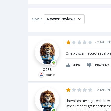
Sortir
2 TAHUN 
One big scam accept ilegal pla
Suka
Tidak suka
C078
Belanda
2 TAHUN 
I have been trying to withdra
When I tried to get it back in 