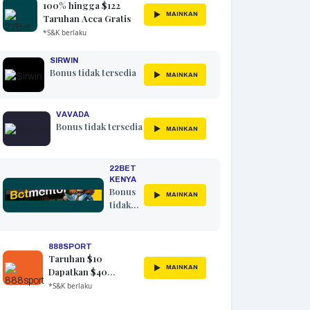
100% hingga $122
MAINKAN
Taruhan Acca Gratis
*S&K berlaku
SIRWIN
Bonus tidak tersedia
MAINKAN
VAVADA
Bonus tidak tersedia
MAINKAN
22BET
KENYA
Bonus
MAINKAN
tidak
tersedia
888SPORT
Taruhan $10
MAINKAN
Dapatkan $40
Taruhan Gratis Dalam
*S&K berlaku
Permainan