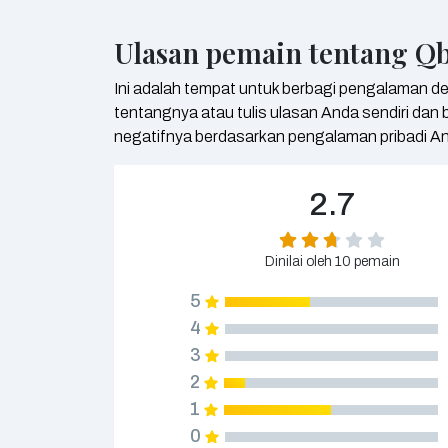
Ulasan pemain tentang Q
Ini adalah tempat untuk berbagi pengalaman de
tentangnya atau tulis ulasan Anda sendiri dan 
negatifnya berdasarkan pengalaman pribadi A
2.7
Dinilai oleh 10 pemain
5
4
3
2
1
0