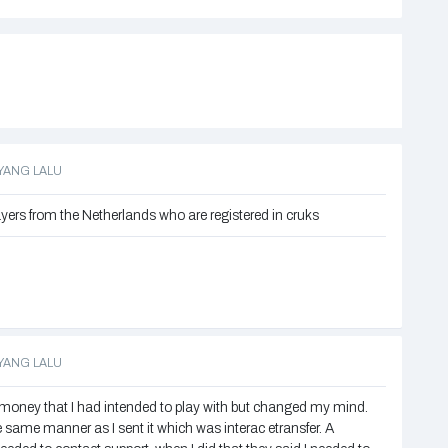
YANG LALU
yers from the Netherlands who are registered in cruks
YANG LALU
w money that I had intended to play with but changed my mind.
the same manner as I sent it which was interac etransfer. A