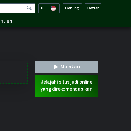
ID
Gabung
Daftar
n Judi
Mainkan
Jelajahi situs judi online
yang direkomendasikan