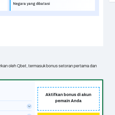
Negara yang dibatasi
PEN, ZAR
rkan oleh Qbet, termasuk bonus setoran pertama dan
Aktifkan bonus di akun
pemain Anda