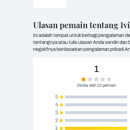
Ulasan pemain tentang Iv
Ini adalah tempat untuk berbagi pengalaman den
tentangnya atau tulis ulasan Anda sendiri dan 
negatifnya berdasarkan pengalaman pribadi A
1
Dinilai oleh 10 pemain
5
4
3
2
1