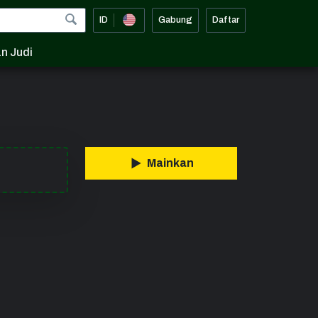
ID
Gabung
Daftar
n Judi
Mainkan