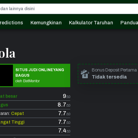
redictions
Kemungkinan
Kalkulator Taruhan
Pandua
ola
SITUS JUDI ONLINE YANG
Bonus Deposit Pertama
BAGUS
Tidak tersedia
oleh BetMentor
9
at besar
/10
8.7
gus
/10
7.7
aran:
Cepat
/10
7.7
ngat Tinggi
/10
7.4
/10