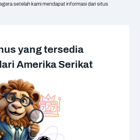
gera setelah kami mendapat informasi dari situs
nus yang tersedia
ari Amerika Serikat
upe