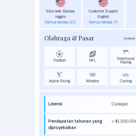
Situs web: Bahasa
Customer Support:
Inggris
English
Semua bahasa (12)
Semua bahasa (7)
Olahraga & Pasar
semua (
Greyhound
Football
NFL
Racing
Alpine Skiing
Athletics
Cycling
Lisensi
Curaçao
(Curaçao)
Pendapatan tahunan yang
< $1,000,00
diproyeksikan