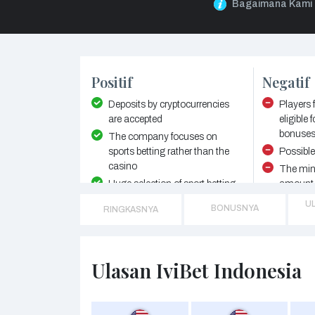
Bagaimana Kami 
Positif
Negatif
Deposits by cryptocurrencies
Players 
are accepted
eligible
bonuse
The company focuses on
sports betting rather than the
Possible
casino
The min
Huge selection of sport betting
amount 
products
Transfe
U
BONUSNYA
RINGKASNYA
Wide variety of bonuses
Lots of r
Wide range of languages and
currencies
Ulasan IviBet Indonesia
Modern website