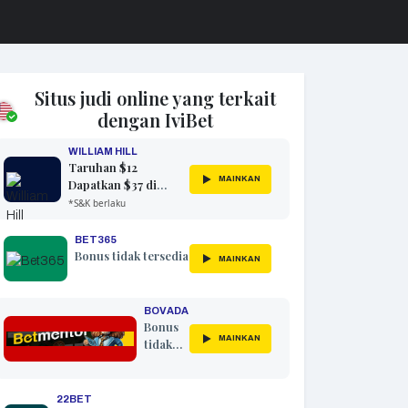
Situs judi online yang terkait
dengan IviBet
WILLIAM HILL
Taruhan $12
MAINKAN
Dapatkan $37 di
Taruhan Gratis
*S&K berlaku
BET365
Bonus tidak tersedia
MAINKAN
BOVADA
Bonus
MAINKAN
tidak
tersedia
22BET