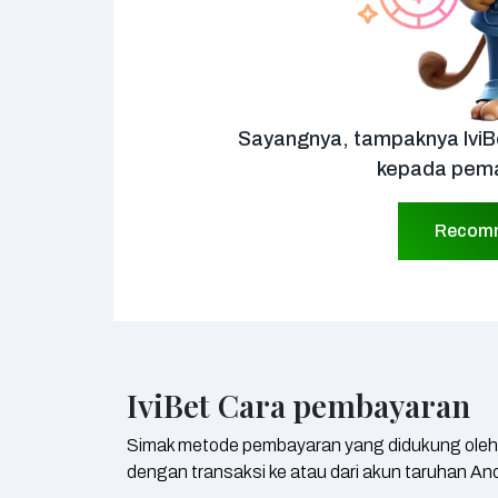
Irak
Israel
Jamaika
Latvia
Sayangnya, tampaknya IviB
Libanon
kepada pema
Liberia
Lithuani
Recom
Mali
Malta
Mauritius
Montserr
Myanma
IviBet Cara pembayaran
Belanda
Nikarag
Simak metode pembayaran yang didukung oleh Iv
Rwanda
dengan transaksi ke atau dari akun taruhan An
Sierra