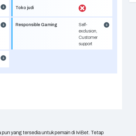
Toko judi
Responsible Gaming
Self-
exclusion,
Customer
support
page
s
a
un yang tersedia untuk pemain di IviBet. Tetap