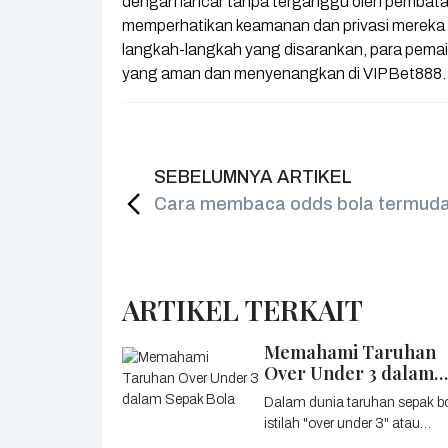
dengan lancar tanpa terganggu oleh pembatas
memperhatikan keamanan dan privasi mereka s
langkah-langkah yang disarankan, para pemai
yang aman dan menyenangkan di VIPBet888.
SEBELUMNYA
ARTIKEL
Cara membaca odds bola termud
ARTIKEL TERKAIT
Memahami Taruhan
Over Under 3 dalam
Sepak Bola
Dalam dunia taruhan sepak bo
istilah "over under 3" atau
"over/under 3" sering kali men