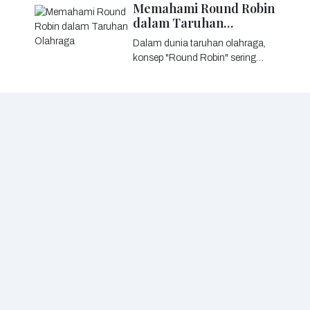
Memahami Round Robin
pembicaraan. Voor bola adalah
dalam Taruhan
satu
salah satu aspek terpenting dalam
Olahraga
ler
taruhan sepak bola karena...
Dalam dunia taruhan olahraga,
konsep "Round Robin" sering
nuju
menjadi strategi yang digunakan
oleh para penjudi untuk
meningkatkan peluang
kesuksesan mereka....