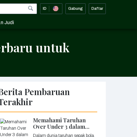
ID
Gabung
Daftar
n Judi
erbaru untuk
Berita Pembaruan
Terakhir
Memahami Taruhan
Over Under 3 dalam
Sepak Bola
Dalam dunia taruhan sepak bola,