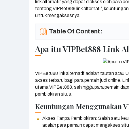
link alternatif yang dapat diakses oleh para pe
tentang VIPBet888 link alternatif, keuntungan
untuk mengaksesnya.
Table Of Content:
Apa itu VIPBet888 Link Al
VIPBet888 link alternatif adalah tautan atau
akses terbaru bagi para pemain judi online. Li
utama VIPBet888, sehingga para pemain dapat
pemblokiran situs.
Keuntungan Menggunakan VIP
Akses Tanpa Pemblokiran: Salah satu keu
adalah para pemain dapat mengakses situs