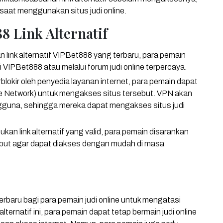
 saat menggunakan situs judi online.
 Link Alternatif
link alternatif VIPBet888 yang terbaru, para pemain
i VIPBet888 atau melalui forum judi online terpercaya.
terblokir oleh penyedia layanan internet, para pemain dapat
e Network) untuk mengakses situs tersebut. VPN akan
gguna, sehingga mereka dapat mengakses situs judi
an link alternatif yang valid, para pemain disarankan
ebut agar dapat diakses dengan mudah di masa
terbaru bagi para pemain judi online untuk mengatasi
ernatif ini, para pemain dapat tetap bermain judi online