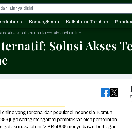
redictions
Kemungkinan
Kalkulator Taruhan
Pandua
Solusi Akses Terbaru untuk Pemain Judi Online
ternatif: Solusi Akses T
ne
 online yang terkenal dan populer di Indonesia. Namun,
Bet888 juga sering mengalami pemblokiran oleh pemerintah
mengatasi masalah ini, VIPBet888 menyediakan berbagai