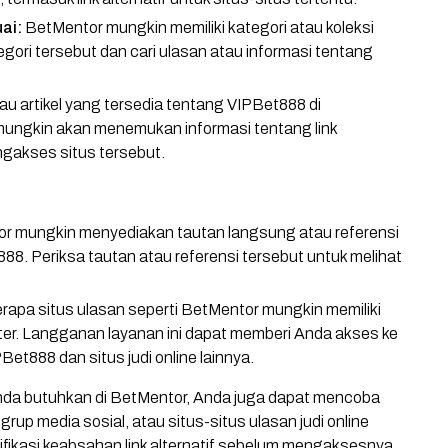
ai:
BetMentor mungkin memiliki kategori atau koleksi
tegori tersebut dan cari ulasan atau informasi tentang
u artikel yang tersedia tentang VIPBet888 di
mungkin akan menemukan informasi tentang link
ngakses situs tersebut.
r mungkin menyediakan tautan langsung atau referensi
t888. Periksa tautan atau referensi tersebut untuk melihat
apa situs ulasan seperti BetMentor mungkin memiliki
ter. Langganan layanan ini dapat memberi Anda akses ke
PBet888 dan situs judi online lainnya.
nda butuhkan di BetMentor, Anda juga dapat mencoba
 grup media sosial, atau situs-situs ulasan judi online
ifikasi keabsahan link alternatif sebelum mengaksesnya,