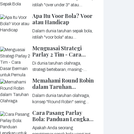
istilah "over under 3" atau
"over/under 3" sering kali menjadi
Apa Itu Voor Bola? Voor
pusat perhatian para penjudi.
atau Handicap
Taruhan ini merupakan salah
satu opsi taruhan yang paling
Dalam dunia taruhan sepak bola,
populer dan menarik...
istilah "voor bola" atau
"handicap" sering kali menjadi
Menguasai Strategi
topik pembicaraan. Voor bola
Parlay 2 Tim - Cara
adalah salah satu aspek
Dasar Bermain untuk
terpenting dalam taruhan sepak
Di dunia taruhan olahraga,
Pemula
bola karena...
strategi bertebaran, masing-
masing menjanjikan jalan
Memahami Round Robin
menuju kesuksesan. Di antara
dalam Taruhan
strategi tersebut...
Olahraga
Dalam dunia taruhan olahraga,
konsep "Round Robin" sering
menjadi strategi yang digunakan
Cara Pasang Parlay
oleh para penjudi untuk
Bola: Panduan Lengkap
meningkatkan peluang
untuk Pemula
kesuksesan mereka....
Apakah Anda seorang