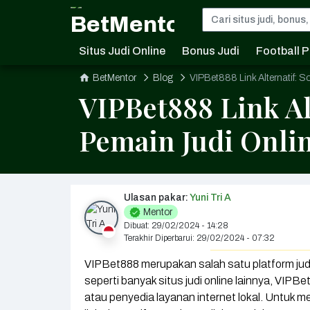
Situs Judi Online
Bonus Judi
Football P
BetMentor
Blog
VIPBet888 Link Alternatif: 
VIPBet888 Link Al
Pemain Judi Onli
Ulasan pakar:
Yuni Tri A
Mentor
Dibuat: 29/02/2024 - 14:28
Terakhir Diperbarui: 29/02/2024 - 07:32
VIPBet888 merupakan salah satu platform judi
seperti banyak situs judi online lainnya, VIP
atau penyedia layanan internet lokal. Untuk 